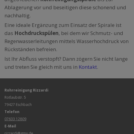
Ablagerung vor und beseitigen diese schonend und
nachhaltig.
Eine ideale Ergänzung zum Einsatz der Spirale ist
das
Hochdruckspülen
, bei dem wir Schmutz- und
Regenwasserleitungen mittels Wasserhochdruck von
Rückständen befreien.
Ist Ihr Abfluss verstopft? Dann zögern Sie nicht lange
und treten Sie gleich mit uns in
Kontakt
.
Rohrreinigung Rizzardi
Rotlaubstr. 5
79427
Eschbach
Telefon
07633 12809
E-Mail
rizzardi@gmx.de