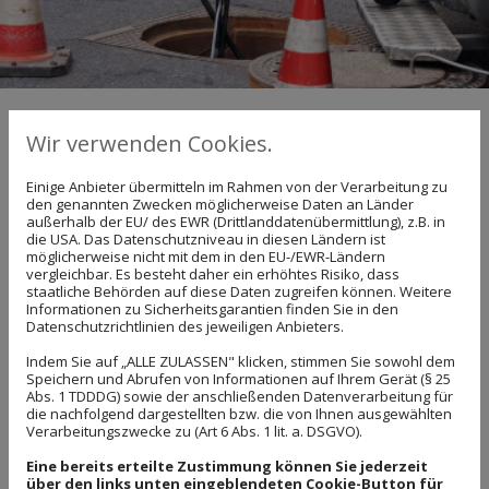
Rohrreinigung &
Wir verwenden Cookies.
Dachrinnenreinigung
Einige Anbieter übermitteln im Rahmen von der Verarbeitung zu
den genannten Zwecken möglicherweise Daten an Länder
außerhalb der EU/ des EWR (Drittlanddatenübermittlung), z.B. in
Schnell und kompetent
die USA. Das Datenschutzniveau in diesen Ländern ist
möglicherweise nicht mit dem in den EU-/EWR-Ländern
vergleichbar. Es besteht daher ein erhöhtes Risiko, dass
Per Rohrreinigungsspirale und Hochdruckspülen
staatliche Behörden auf diese Daten zugreifen können. Weitere
Informationen zu Sicherheitsgarantien finden Sie in den
rücken wir Verunreinigungen und Verstopfungen in
Datenschutzrichtlinien des jeweiligen Anbieters.
Ihren Abwasserrohren professionell zuleibe.
Indem Sie auf „ALLE ZULASSEN" klicken, stimmen Sie sowohl dem
Ein verstopfter Abfluss kann sehr unangenehm sein.
Speichern und Abrufen von Informationen auf Ihrem Gerät (§ 25
Abs. 1 TDDDG) sowie der anschließenden Datenverarbeitung für
Als Ihr kompetenter Partner für das
Säubern und
die nachfolgend dargestellten bzw. die von Ihnen ausgewählten
Verarbeitungszwecke zu (Art 6 Abs. 1 lit. a. DSGVO).
Instandhalten von Rohrleitungen
stehen wir Ihnen
in Sachen Rohrreinigung hilfreich zur Seite.
Eine bereits erteilte Zustimmung können Sie jederzeit
über den links unten eingeblendeten Cookie-Button für