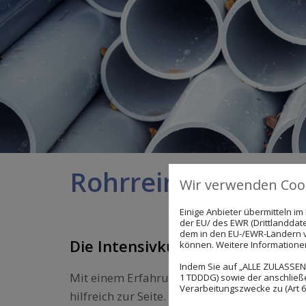
Rohrreinigung und
Wir verwenden Cook
Einige Anbieter übermitteln 
der EU/ des EWR (Drittlanddate
dem in den EU-/EWR-Ländern ve
Die Intensivkur für Ihre Abwas
können. Weitere Informationen 
Indem Sie auf „ALLE ZULASSEN"
Mit einem Erfahrungsschatz aus über 30 Ja
1 TDDDG) sowie der anschließ
Verarbeitungszwecke zu (Art 6 A
hilfreich zur Seite. Laufen Abwässer nich