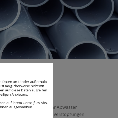
se Daten an Länder außerhalb
ist möglicherweise nicht mit
den auf diese Daten zugreifen
eiligen Anbieters.
en auf Ihrem Gerät (§ 25 Abs.
 bei Problemen rund um Ihr Abwasser
 Ihnen ausgewählten
 dem Ausguss, sind häufig Verstopfungen