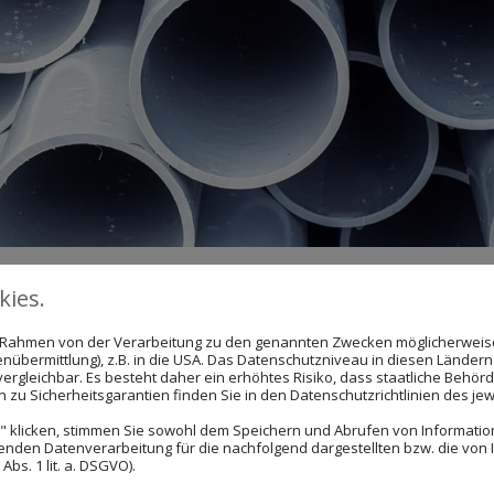
 Rohrsanierung
ies.
im Rahmen von der Verarbeitung zu den genannten Zwecken möglicherwei
nübermittlung), z.B. in die USA. Das Datenschutzniveau in diesen Ländern 
rgleichbar. Es besteht daher ein erhöhtes Risiko, dass staatliche Behör
serrohre
zu Sicherheitsgarantien finden Sie in den Datenschutzrichtlinien des jew
 klicken, stimmen Sie sowohl dem Speichern und Abrufen von Information
hren Rohrreinigung und Rohrsanierung stehen wir Ihnen
enden Datenverarbeitung für die nachfolgend dargestellten bzw. die von
bs. 1 lit. a. DSGVO).
t mehr ordnungsgemäß ab oder riecht es unangenehm aus